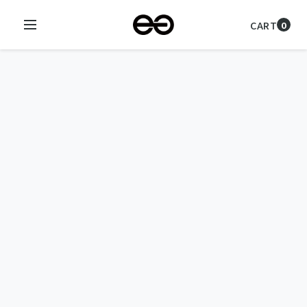
CART
0