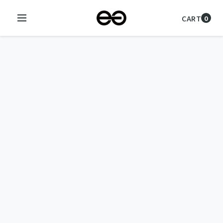
CART
0