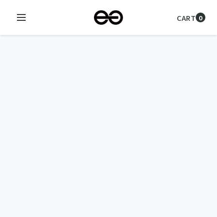
CART
0