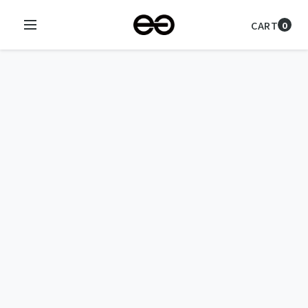
CART
0